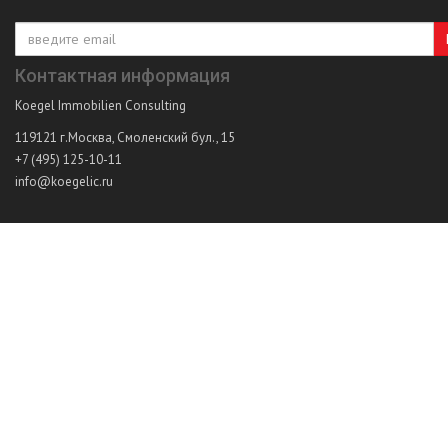
Контактная информация
Koegel Immobilien Consulting
119121
г.Москва
,
Смоленский бул., 15
+7 (495) 125-10-11
info@koegelic.ru