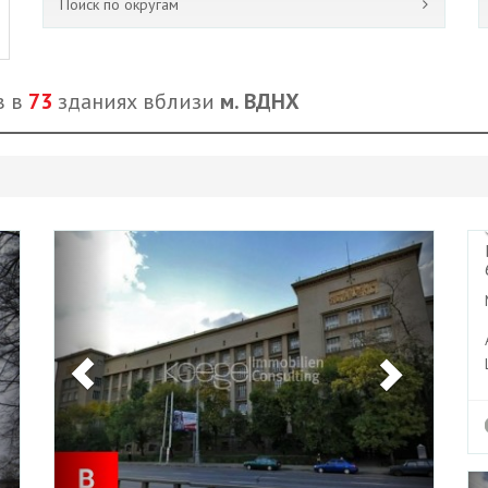
Поиск по округам
в в
73
зданиях вблизи
м. ВДНХ
Next
Previous
Next