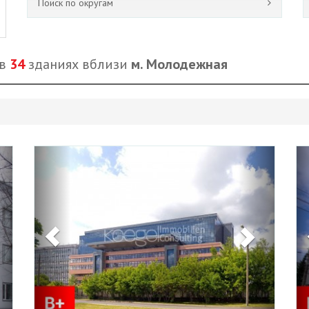
Поиск по округам
 в
34
зданиях вблизи
м. Молодежная
Next
Previous
Next