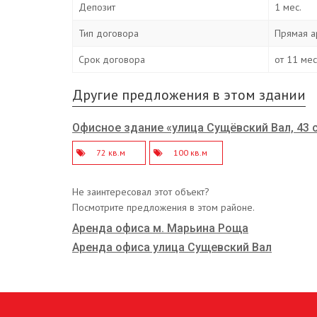
Депозит
1 мес.
Тип договора
Прямая а
Срок договора
от 11 ме
Другие предложения в этом здании
Офисное здание «улица Сущёвский Вал, 43 
72 кв.м
100 кв.м
Не заинтересовал этот объект?
Посмотрите предложения в этом районе.
Аренда офиса м. Марьина Роща
Аренда офиса улица Сущевский Вал