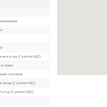
 помещение
ая
ой
 кв.м в год (C учетом НДС)
 в ставку
аниям счетчиков
в месяц (C учетом НДС)
 в год (C учетом НДС)