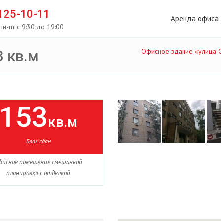
 125-10-11
Аренда офиса
пн-пт с 9:30 до 19:00
Офисное здание «улица С
 кв.м
153
кв.м
Блок сдан
фисное помещение смешанной
планировки с отделкой