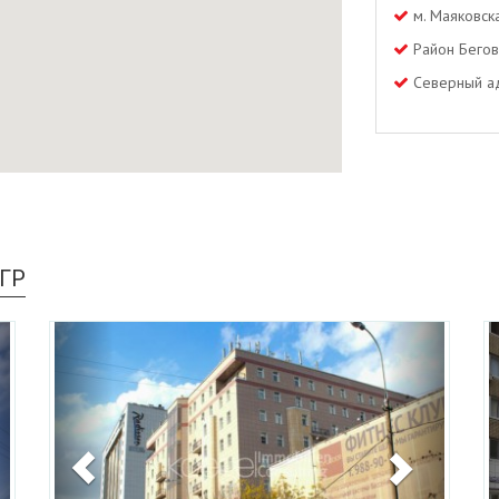
м. Маяковск
Район Бего
Северный ад
РГР
ext
Previous
Next