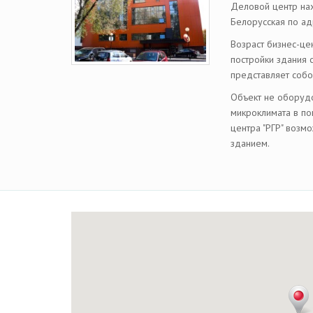
Деловой центр нах
Белорусская по адр
Возраст бизнес-це
постройки здания 
представляет соб
Объект не оборуд
микроклимата в по
центра "РГР" возм
зданием.