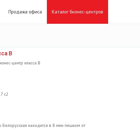
Продажа офиса
Каталог бизнес-центров
сса B
бизнес-центр класса B
17 с2
 Белорусская находится в 8 мин пешком от