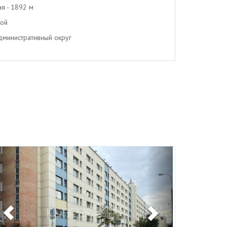
ая - 1892 м
вой
министративный округ
Previous
Next