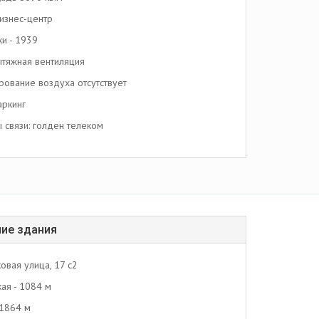
изнес-центр
ки - 1939
тяжная вентиляция
ование воздуха отсутствует
аркинг
связи: голден телеком
ие здания
овая улица, 17 с2
кая - 1084 м
 1864 м