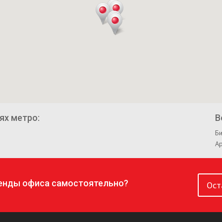
ях метро:
В
Би
А
ренды офиса самостоятельно?
Ост