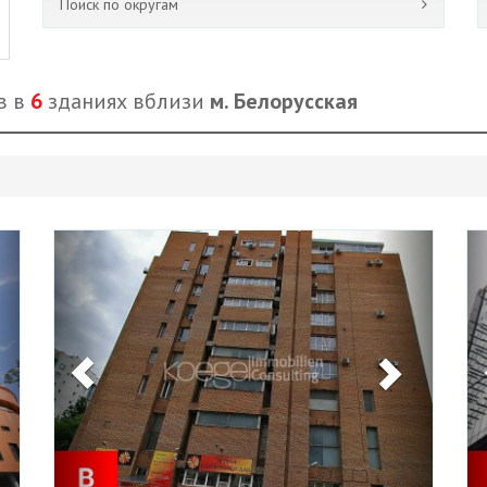
Поиск по округам
в в
6
зданиях вблизи
м. Белорусская
Next
Previous
Next