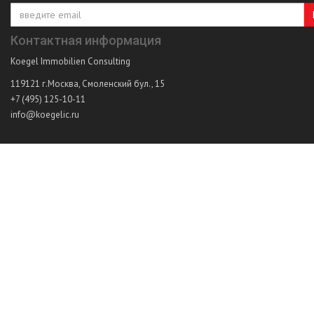
Контактная информация
Koegel Immobilien Consulting
119121
г.Москва
,
Смоленский бул., 15
+7 (495) 125-10-11
info@koegelic.ru