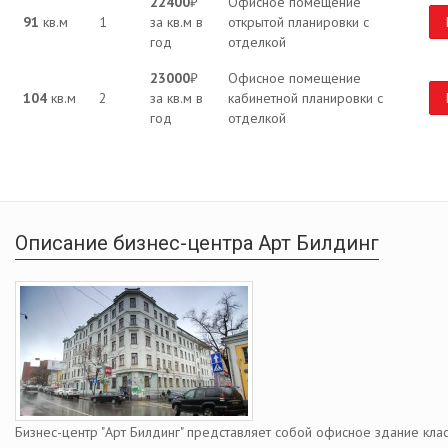
22400
₽
Офисное помещение
91
кв.м
1
за кв.м в
открытой планировки с
год
отделкой
23000
₽
Офисное помещение
104
кв.м
2
за кв.м в
кабинетной планировки с
год
отделкой
Описание бизнес-центра Арт Билдинг
Бизнес-центр "Арт Билдинг" представляет собой офисное здание кла