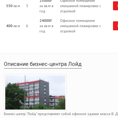
23000
₽
Офисное помещение
350
кв.м
5
за кв.м в
смешанной планировки с
год
отделкой
24000
₽
Офисное помещение
400
кв.м
6
за кв.м в
смешанной планировки с
год
отделкой
Описание бизнес-центра Лойд
Бизнес-центр "Лойд" представляет собой офисное здание класса В. 