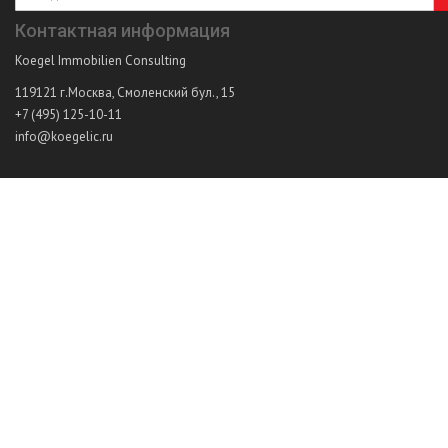
Контактная информация
Koegel Immobilien Consulting
119121
г.Москва
,
Смоленский бул., 15
+7 (495) 125-10-11
info@koegelic.ru