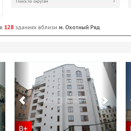
Поиск по округам
 в
128
зданиях вблизи
м. Охотный Ряд
Next
Previous
Next