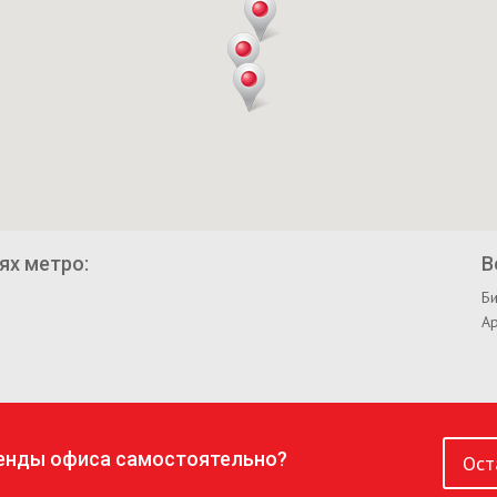
ях метро:
В
Би
А
ренды офиса самостоятельно?
Ост