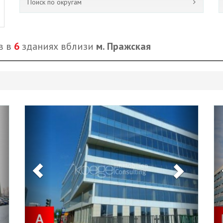
Поиск по округам
в в
6
зданиях вблизи
м. Пражская
Next
Previous
Next