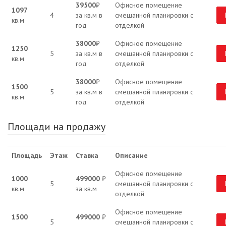
39500
₽
Офисное помещение
1097
4
за кв.м в
смешанной планировки с
кв.м
год
отделкой
38000
₽
Офисное помещение
1250
5
за кв.м в
смешанной планировки с
кв.м
год
отделкой
38000
₽
Офисное помещение
1500
5
за кв.м в
смешанной планировки с
кв.м
год
отделкой
Площади на продажу
Площадь
Этаж
Ставка
Описание
Офисное помещение
1000
499000
₽
5
смешанной планировки с
кв.м
за кв.м
отделкой
Офисное помещение
1500
499000
₽
5
смешанной планировки с