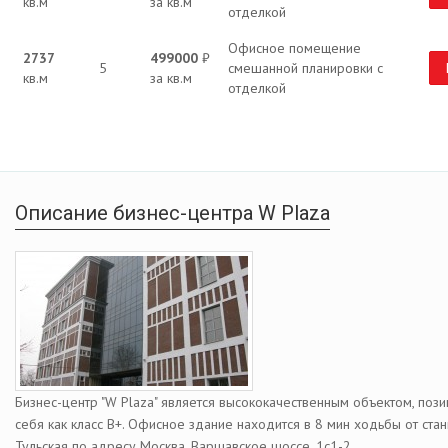
кв.м
за кв.м
отделкой
Офисное помещение
2737
499000
₽
5
смешанной планировки с
кв.м
за кв.м
отделкой
Описание бизнес-центра W Plaza
Бизнес-центр "W Plaza" является высококачественным объектом, по
себя как класс В+. Офисное здание находится в 8 мин ходьбы от ста
Тульская по адресу Москва, Варшавское шоссе, 1с1-2.