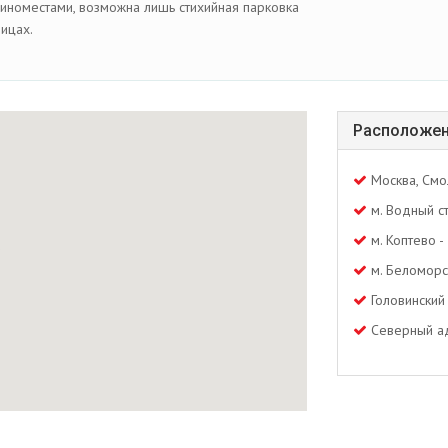
номестами, возможна лишь стихийная парковка
ицах.
Расположен
Москва, Смо
м. Водный с
м. Коптево -
м. Беломорс
Головинский
Северный ад