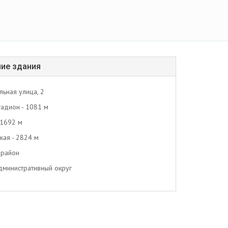
ие здания
льная улица, 2
тадион - 1081 м
 1692 м
кая - 2824 м
 район
министративный округ