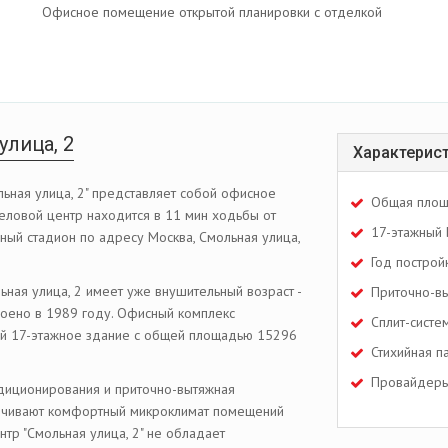
Офисное помещение открытой планировки с отделкой
улица, 2
Характерис
льная улица, 2" представляет собой офисное
Общая площ
Деловой центр находится в 11 мин ходьбы от
17-этажный 
ный стадион по адресу Москва, Смольная улица,
Год построй
ьная улица, 2 имеет уже внушительный возраст -
Приточно-вы
оено в 1989 году. Офисный комплекс
Сплит-систе
ой 17-этажное здание с общей площадью 15296
Стихийная п
Провайдеры
диционирования и приточно-вытяжная
ечивают комфортный микроклимат помещений
нтр "Смольная улица, 2" не обладает