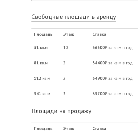
Свободные площади в аренду
Площадь
Этаж
Ставка
31
кв.м
10
36300
₽ за кв.м в год
81
кв.м
2
34400
₽ за кв.м в год
112
кв.м
2
34900
₽ за кв.м в год
341
кв.м
3
33700
₽ за кв.м в год
Площади на продажу
Площадь
Этаж
Ставка