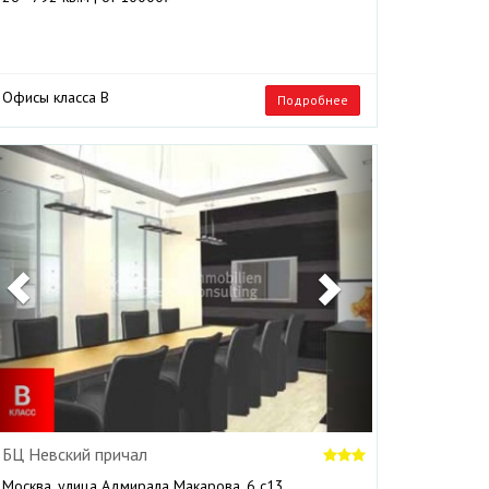
Офисы класса B
Подробнее
Previous
Next
БЦ Невский причал
Москва, улица Адмирала Макарова, 6 с13