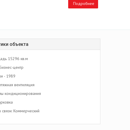
Подробнее
тики объекта
адь 15296 кв.м
Бизнес-центр
ки - 1989
тяжная вентиляция
мы кондиционирования
арковка
 связи: Коммерческий