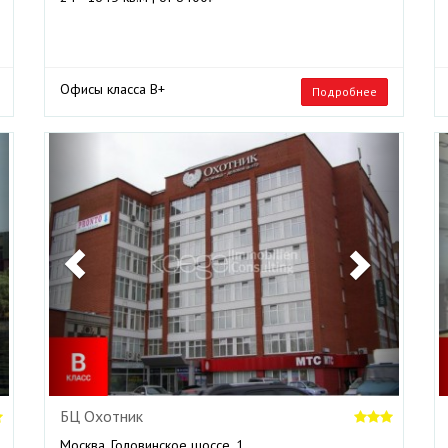
Офисы класса B+
Подробнее
ext
Previous
Next
БЦ Охотник
Москва, Головинское шоссе, 1