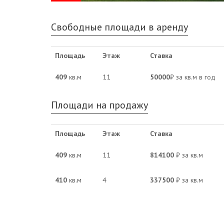
Свободные площади в аренду
Площадь
Этаж
Ставка
409
кв.м
11
50000
₽ за кв.м в год
Площади на продажу
Площадь
Этаж
Ставка
409
кв.м
11
814100
₽ за кв.м
410
кв.м
4
337500
₽ за кв.м