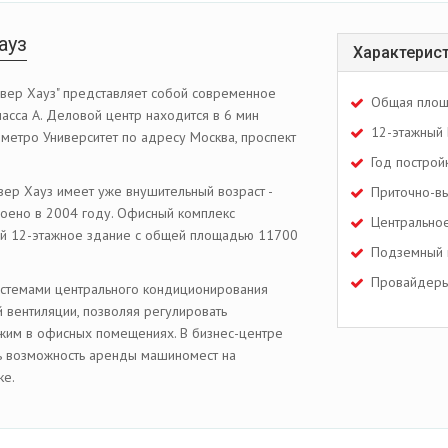
ауз
Характерис
ьвер Хауз" представляет собой современное
Общая площ
асса А. Деловой центр находится в 6 мин
12-этажный 
 метро Университет по адресу Москва, проспект
Год построй
вер Хауз имеет уже внушительный возраст -
Приточно-вы
оено в 2004 году. Офисный комплекс
Центрально
ой 12-этажное здание с общей площадью 11700
Подземный 
Провайдеры 
истемами центрального кондиционирования
 вентиляции, позволяя регулировать
жим в офисных помещениях. В бизнес-центре
ть возможность аренды машиномест на
ке.