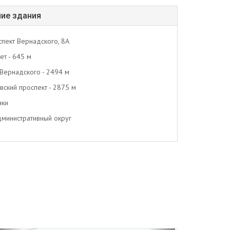
ие здания
спект Вернадского, 8А
ет - 645 м
 Вернадского - 2494 м
вский проспект - 2875 м
нки
министративный округ