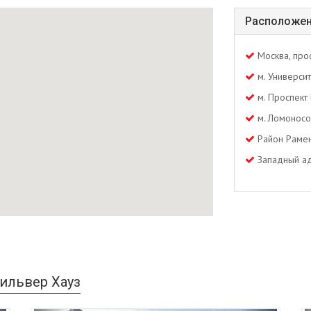
Расположен
Москва, про
м. Университ
м. Проспект
м. Ломоносо
Район Раме
Западный ад
ильвер Хауз