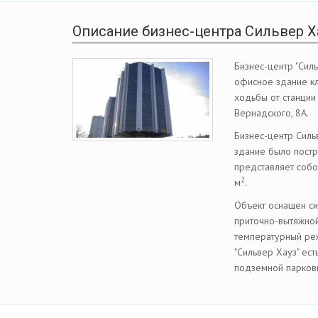
Описание бизнес-центра Сильвер Х
Бизнес-центр "Сил
офисное здание кл
ходьбы от станции
Вернадского, 8А.
Бизнес-центр Силь
здание было постр
представляет соб
2
м
.
Объект оснащен с
приточно-вытяжной
температурный ре
"Сильвер Хауз" ес
подземной парков