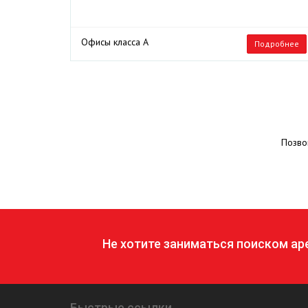
Офисы класса А
Подробнее
Позво
Не хотите заниматься поиском а
Быстрые ссылки