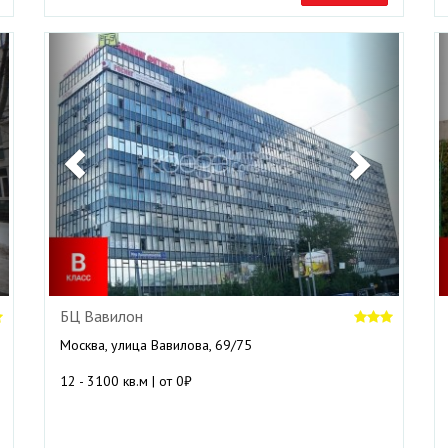
ext
Previous
Next
БЦ Вавилон
Москва, улица Вавилова, 69/75
12 - 3100 кв.м | от 0₽