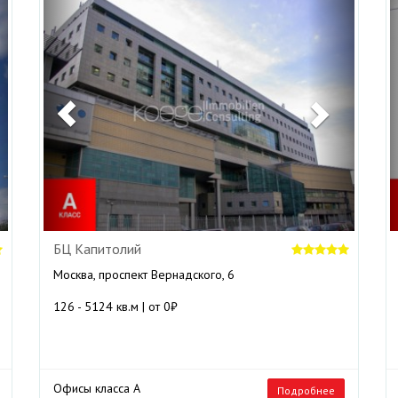
ext
Previous
Next
БЦ Капитолий
Москва, проспект Вернадского, 6
126 - 5124 кв.м | от 0₽
Офисы класса А
Подробнее