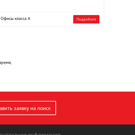
Офисы класса А
Подробнее
время,
авить заявку на поиск
онтактная информация