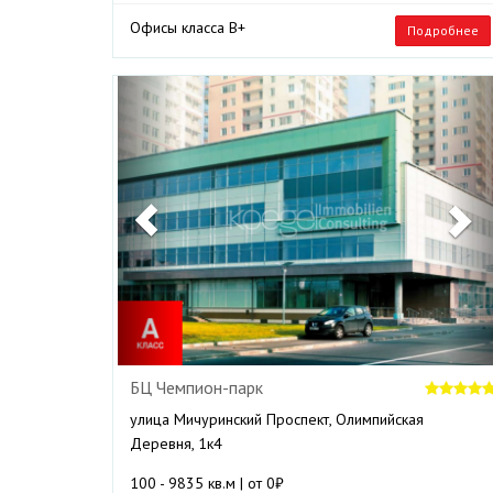
Офисы класса B+
Подробнее
Previous
N
БЦ Чемпион-парк
улица Мичуринский Проспект, Олимпийская
Деревня, 1к4
100 - 9835 кв.м | от 0₽