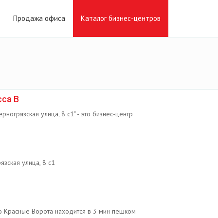
Продажа офиса
Каталог бизнес-центров
сса B
рногрязская улица, 8 с1" - это бизнес-центр
язская улица, 8 с1
о Красные Ворота находится в 3 мин пешком