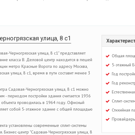
рногрязская улица, 8 с1
Характерис
овая-Черногрязская улица, 8 с1" представляет
Общая площ
ние класса В. Деловой центр находится в пешей
5-этажный Б
анции метро Красные Ворота по адресу Москва,
кая улица, 8 с1, время в пути составит менее 3
Год построй
Год реконст
нтра Садовая-Черногрязская улица, 8 с1 можно
Естественна
ким - периодом постройки здания считается 1936
Сплит-систе
я объекта проводилась в 1964 году. Офисный
ляет собой 5-этажное здание с общей площадью
Стихийная п
Провайдеры
екта установлены современные сплит-системы
. Бизнес-центр "Садовая-Черногрязская улица, 8