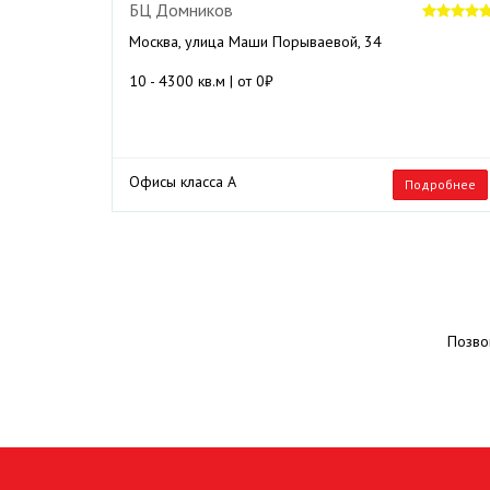
БЦ Домников
Москва, улица Маши Порываевой, 34
10 - 4300 кв.м | от 0₽
Офисы класса А
Подробнее
Позво