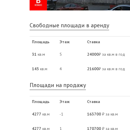
Свободные площади в аренду
Площадь
Этаж
Ставка
31
кв.м
5
24000
₽ за кв.м в год
145
кв.м
4
21600
₽ за кв.м в год
Площади на продажу
Площадь
Этаж
Ставка
4277
кв.м
-1
163700
₽ за кв.м
4277
кв.м
1
170700
₽ за кв.м