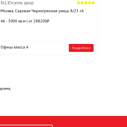
БЦ Юсупов двор
Москва, Садовая-Черногрязская улица, 8/23 с4
46 - 3000 кв.м | от 288200₽
Офисы класса А
Подробнее
время,