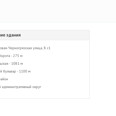
ие здания
овая-Черногрязская улица, 8 с1
Ворота - 275 м
ьская - 1081 м
ий бульвар - 1100 м
район
 административный округ