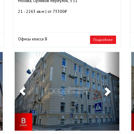
Москва, Орликов переулок, 5 с1
21 - 2263 кв.м | от 73300₽
Офисы класса B
Подробнее
ext
Previous
Next