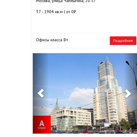
Москва, улица Чаплыгина, 20 с7
37 - 1904 кв.м | от 0₽
Офисы класса B+
Подробнее
Previous
N