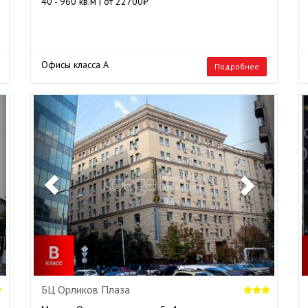
40 - 960 кв.м | от 22700₽
Офисы класса А
Подробнее
ext
Previous
Next
БЦ Орликов Плаза