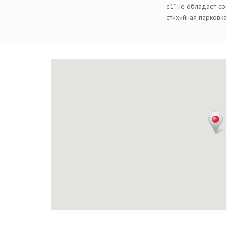
с1" не обладает с
стихийная парковк