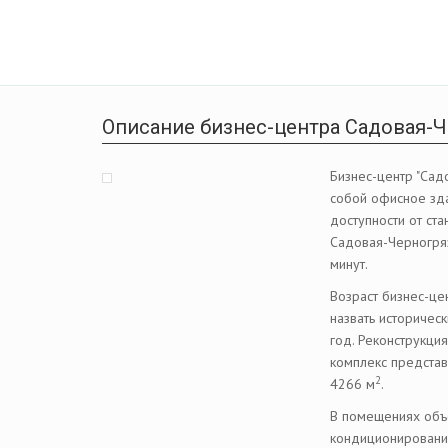
Описание бизнес-центра Садовая-Че
Бизнес-центр "Сад
собой офисное зда
доступности от ст
Садовая-Черногрязс
минут.
Возраст бизнес-це
назвать историчес
год. Реконструкци
комплекс представ
2
4266 м
.
В помещениях объ
кондиционирования