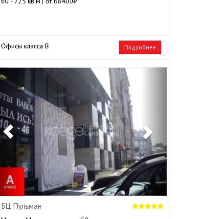
60 - 725 кв.м | от 68400₽
Офисы класса B
Подробнее
Previous
Next
БЦ Пульман