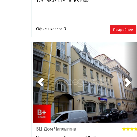
175 - 9605 кв.м | от 65100₽
Офисы класса B+
Подробнее
Previous
N
БЦ Дом Чаплыгина