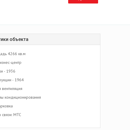
тики объекта
адь 4266 кв.м
изнес-центр
ки - 1936
рукции - 1964
я вентиляция
мы кондиционирования
арковка
 связи: МТС