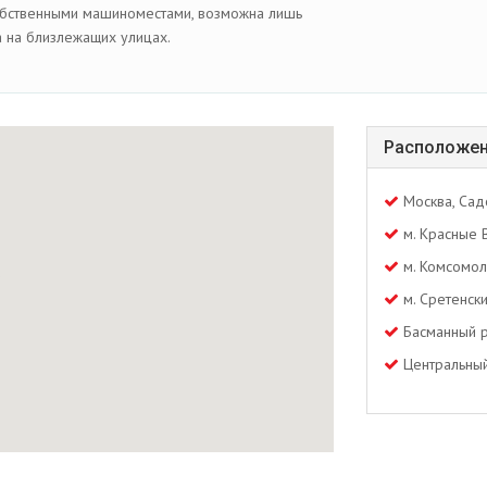
обственными машиноместами, возможна лишь
а на близлежащих улицах.
Расположен
Москва, Сад
м. Красные 
м. Комсомол
м. Сретенск
Басманный 
Центральный