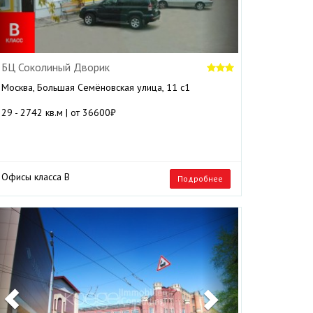
БЦ Соколиный Дворик
Москва, Большая Семёновская улица, 11 с1
29 - 2742 кв.м | от 36600₽
Офисы класса B
Подробнее
Previous
Next