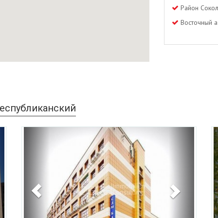
Район Сокол
Восточный а
еспубликанский
ext
Previous
Next