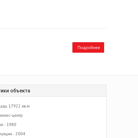
Подробнее
тики объекта
адь 17922 кв.м
изнес-центр
ки - 1980
рукции - 2004