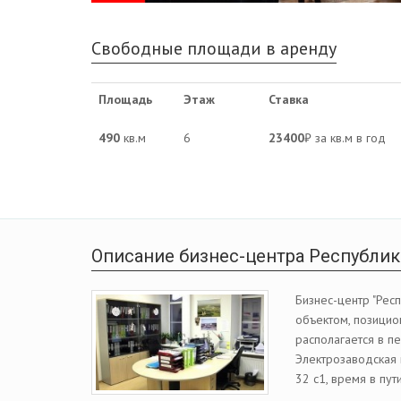
Свободные площади в аренду
Площадь
Этаж
Ставка
490
кв.м
6
23400
₽ за кв.м в год
Описание бизнес-центра Республи
Бизнес-центр "Рес
объектом, позицио
располагается в п
Электрозаводская 
32 с1, время в пут