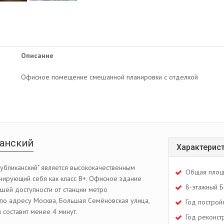
Описание
Офисное помещение смешанной планировки с отделкой
канский
Характерис
публиканский" является высококачественным
Общая площ
нирующий себя как класс В+. Офисное здание
8-этажный Б
ешей доступности от станции метро
по адресу Москва, Большая Семёновская улица,
Год построй
и составит менее 4 минут.
Год реконст