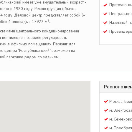
убликанский имеет уже внушительный возраст -
Приточно-вы
оено в 1980 году. Реконструкция объекта
Центрально
4 году. Деловой центр представляет собой 8-
2
 общей площадью 17922 м
.
Наземный п
истемами центрального кондиционирования
Провайдеры
 вентиляции, позволяя регулировать
жим в офисных помещениях. Паркинг для
с-центра "Республиканский" возможен на
ой парковке рядом со зданием.
Расположен
Москва, Бол
м. Электроз
м. Семеновс
м. Преображ