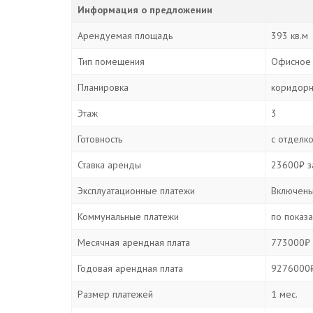
Информация о предложении
Арендуемая площадь
393 кв.м
Тип помещения
Офисное
Планировка
коридорн
Этаж
3
Готовность
с отделк
Ставка аренды
23600₽ за
Эксплуатационные платежи
Включены
Коммунальные платежи
по показ
Месячная арендная плата
773000₽ 
Годовая арендная плата
9276000₽
Размер платежей
1 мес.