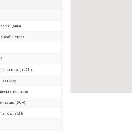
 помещение
о-кабинетная
ой
 кв.м в год (УСН)
 в ставку
аниям счетчиков
в месяц (УСН)
 в год (УСН)