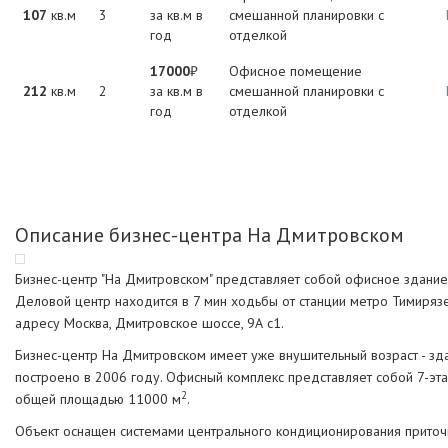
107
кв.м
3
за кв.м в
смешанной планировки с
год
отделкой
17000
₽
Офисное помещение
212
кв.м
2
за кв.м в
смешанной планировки с
год
отделкой
Описание бизнес-центра На Дмитровском
Бизнес-центр "На Дмитровском" представляет собой офисное здание 
Деловой центр находится в 7 мин ходьбы от станции метро Тимиряз
адресу Москва, Дмитровское шоссе, 9А с1.
Бизнес-центр На Дмитровском имеет уже внушительный возраст - зд
построено в 2006 году. Офисный комплекс представляет собой 7-эт
2
общей площадью 11000 м
.
Объект оснащен системами центрального кондиционирования прито