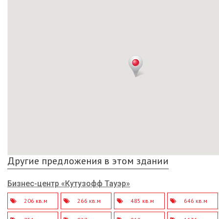
Другие предложения в этом здании
Бизнес-центр «Кутузофф Тауэр»
206 кв.м
266 кв.м
485 кв.м
646 кв.м