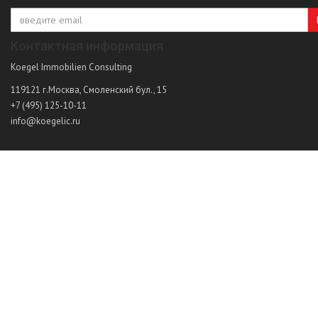
Контактная информация
Koegel Immobilien Consulting
119121
г.Москва
,
Смоленский бул., 15
+7 (495) 125-10-11
info@koegelic.ru