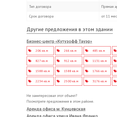
Тип договора
Прямая а
Срок договора
от 11 ме
Другие предложения в этом здании
Бизнес-центр «Кутузофф Тауэр»
206 кв.м
266 кв.м
485 кв.м
827 кв.м
912 кв.м
1131 кв.м
1588 кв.м
1588 кв.м
1766 кв.м
2234 кв.м
2500 кв.м
3176 кв.м
Не заинтересовал этот объект?
Посмотрите предложения в этом районе.
Аренда офиса м. Кунцевская
Аренда офиса улица Ивана Франко