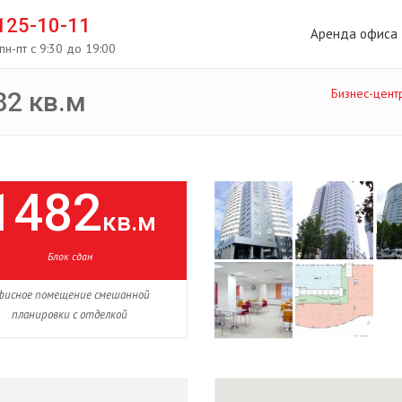
 125-10-11
Аренда офиса
пн-пт с 9:30 до 19:00
Бизнес-цент
2 кв.м
1482
кв.м
Блок сдан
фисное помещение смешанной
планировки с отделкой