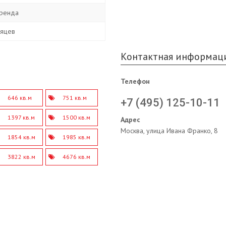
ренда
сяцев
Контактная информац
Телефон
646 кв.м
751 кв.м
+7 (495) 125-10-11
1397 кв.м
1500 кв.м
Адрес
Москва, улица Ивана Франко, 8
1854 кв.м
1985 кв.м
3822 кв.м
4676 кв.м