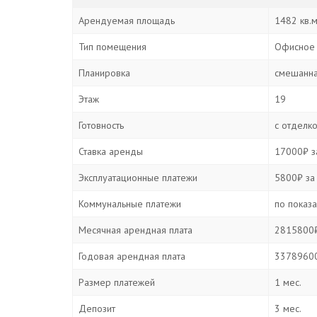
Арендуемая площадь
1482 кв.
Тип помещения
Офисное
Планировка
смешанн
Этаж
19
Готовность
с отделк
Ставка аренды
17000₽ за
Эксплуатационные платежи
5800₽ за 
Коммунальные платежи
по показ
Месячная арендная плата
2815800₽
Годовая арендная плата
33789600
Размер платежей
1 мес.
Депозит
3 мес.