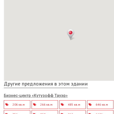
Другие предложения в этом здании
Бизнес-центр «Кутузофф Тауэр»
206 кв.м
266 кв.м
485 кв.м
646 кв.м