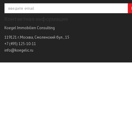
Контактная информация
Koegel Immobilien Consulting
119121
г.Москва
,
Смоленский бул., 15
+7 (495) 125-10-11
info@koegelic.ru