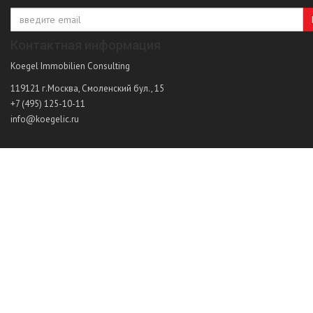
Контактная информация
Koegel Immobilien Consulting
119121
г.Москва
,
Смоленский бул., 15
+7 (495) 125-10-11
info@koegelic.ru