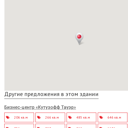
Другие предложения в этом здании
Бизнес-центр «Кутузофф Тауэр»
206 кв.м
266 кв.м
485 кв.м
646 кв.м