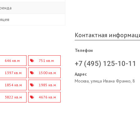
ренда
сяцев
Контактная информац
Телефон
646 кв.м
751 кв.м
+7 (495) 125-10-11
1397 кв.м
1500 кв.м
Адрес
Москва, улица Ивана Франко, 8
1854 кв.м
1985 кв.м
3822 кв.м
4676 кв.м