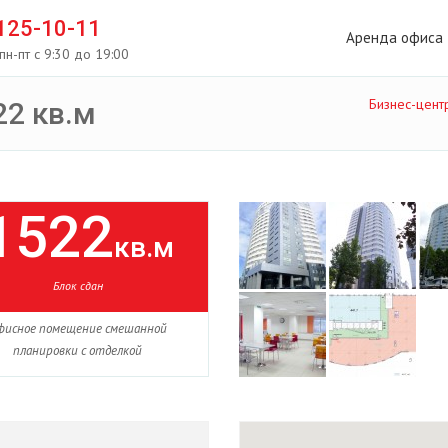
 125-10-11
Аренда офиса
пн-пт с 9:30 до 19:00
Бизнес-цент
2 кв.м
1522
кв.м
Блок сдан
фисное помещение смешанной
планировки с отделкой