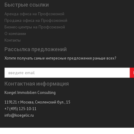
Быстрые ссылки
Аренда офиса на Профсоюзной
Продажа офиса на Профсоюзной
Бизнес-центры на Профсоюзной
О компании
Контакты
Рассылка предложений
Хотите получать самые интересные предложения раньше всех?
Контактная информация
Koegel Immobilien Consulting
119121
г.Москва
,
Смоленский бул., 15
+7 (495) 125-10-11
info@koegelic.ru