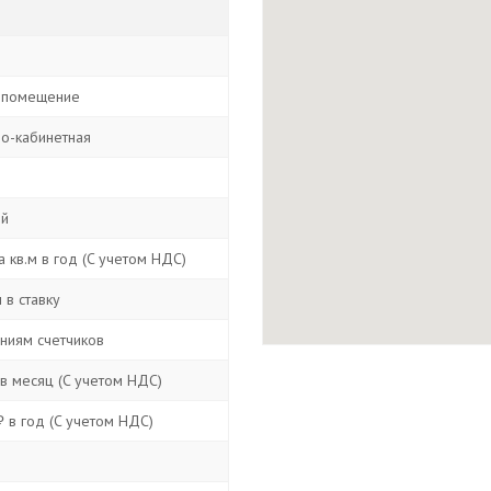
 помещение
о-кабинетная
ой
 кв.м в год (C учетом НДС)
 в ставку
аниям счетчиков
в месяц (C учетом НДС)
 в год (C учетом НДС)