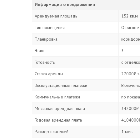
Информация о предложении
Арендуемая площадь
152 кв.м
Тип помещения
Офисное
Планировка
коридорн
Этаж
3
Готовность
с отделк
Ставка аренды
27000₽ за
Эксплуатационные платежи
Включены
Коммунальные платежи
по показ
Месячная арендная плата
342000₽ 
Годовая арендная плата
4104000₽
Размер платежей
1 мес.