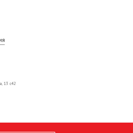
ия
а, 13 с42