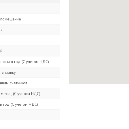
 помещение
ая
ой
 кв.м в год (C учетом НДС)
 в ставку
аниям счетчиков
 месяц (C учетом НДС)
в год (C учетом НДС)