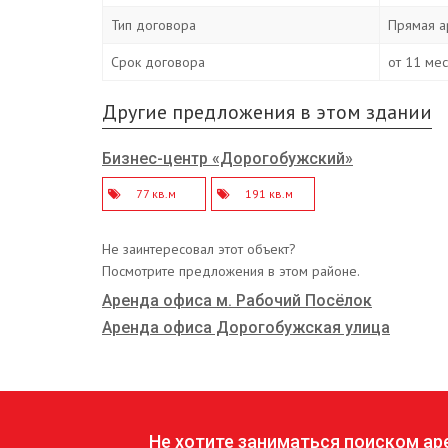
Тип договора
Прямая а
Срок договора
от 11 ме
Другие предложения в этом здании
Бизнес-центр «Дорогобужский»
77 кв.м
191 кв.м
Не заинтересовал этот объект?
Посмотрите предложения в этом районе.
Аренда офиса м. Рабочий Посёлок
Аренда офиса Дорогобужская улица
Не хотите заниматься поиском а