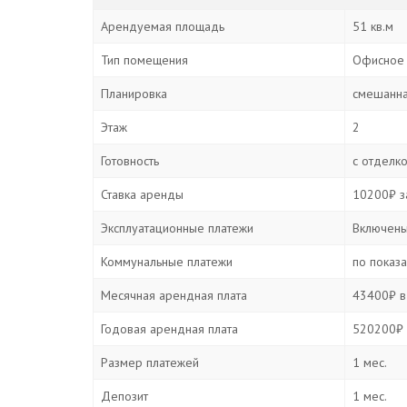
Арендуемая площадь
51 кв.м
Тип помещения
Офисное
Планировка
смешанн
Этаж
2
Готовность
с отделк
Ставка аренды
10200₽ за
Эксплуатационные платежи
Включены
Коммунальные платежи
по показ
Месячная арендная плата
43400₽ в
Годовая арендная плата
520200₽ 
Размер платежей
1 мес.
Депозит
1 мес.