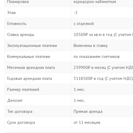
Планировка
коридорно-кабинетная
Этаж
-1
Готовность
с отделкой
Ставка аренды
10500₽ за кв.м в год (C учетом
Эксплуатационные платежи
Включены в ставку
Коммунальные платежи
по показаниям счетчиков
Месячная арендная плата
259900₽ в месяц (C учетом НД
Годовая арендная плата
3118500₽ в год (C учетом НДС)
Размер платежей
1 мес.
Депозит
1 мес.
Тип договора
Прямая аренда
Срок договора
от 11 месяцев