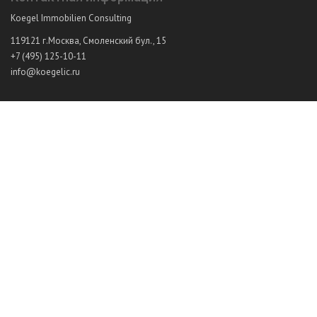
Koegel Immobilien Consulting
119121
г.Москва
,
Смоленский бул., 15
+7 (495) 125-10-11
info@koegelic.ru