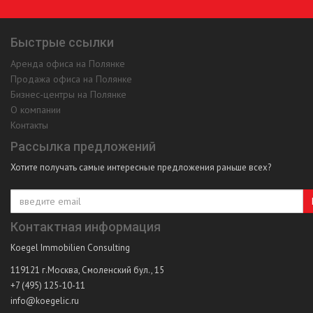
Быстрые ссылки
Аренда офиса на Полянке
Продажа офиса на Полянке
Бизнес-центры на Полянке
О компании
Контакты
Рассылка предложений
Хотите получать самые интересные предложения раньше всех?
Контактная информация
Koegel Immobilien Consulting
119121
г.Москва
,
Смоленский бул., 15
+7 (495) 125-10-11
info@koegelic.ru