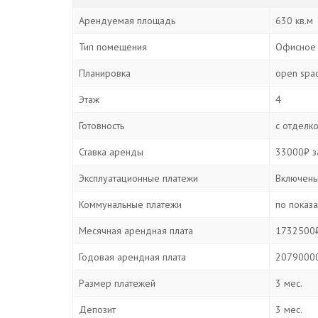
Арендуемая площадь
630 кв.м
Тип помещения
Офисное
Планировка
open spa
Этаж
4
Готовность
с отделк
Ставка аренды
33000₽ за
Эксплуатационные платежи
Включены
Коммунальные платежи
по показ
Месячная арендная плата
1732500₽
Годовая арендная плата
20790000
Размер платежей
3 мес.
Депозит
3 мес.