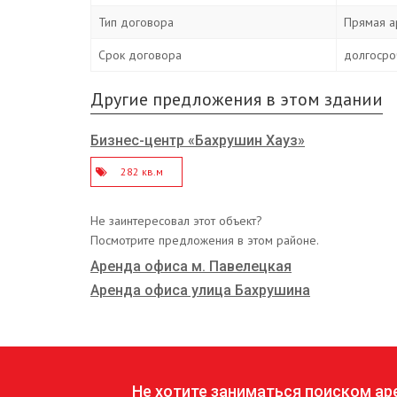
Тип договора
Прямая а
Срок договора
долгосро
Другие предложения в этом здании
Бизнес-центр «Бахрушин Хауз»
282 кв.м
Не заинтересовал этот объект?
Посмотрите предложения в этом районе.
Аренда офиса м. Павелецкая
Аренда офиса улица Бахрушина
Не хотите заниматься поиском а