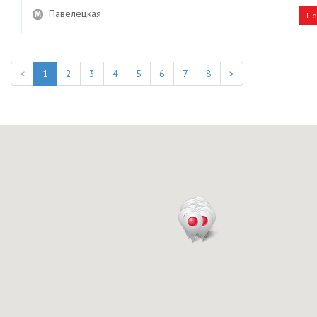
Павелецкая
По
<
1
2
3
4
5
6
7
8
>