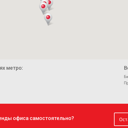
ях метро:
В
Би
П
ренды офиса самостоятельно?
Ост