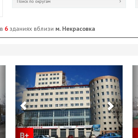
Поиск по округам
 в
6
зданиях вблизи
м. Некрасовка
Next
Previous
Next