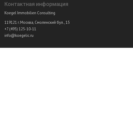
Контактная информация
Koegel Immobilien Consulting
119121
г.Москва
,
Смоленский бул., 15
+7 (495) 125-10-11
info@koegelic.ru